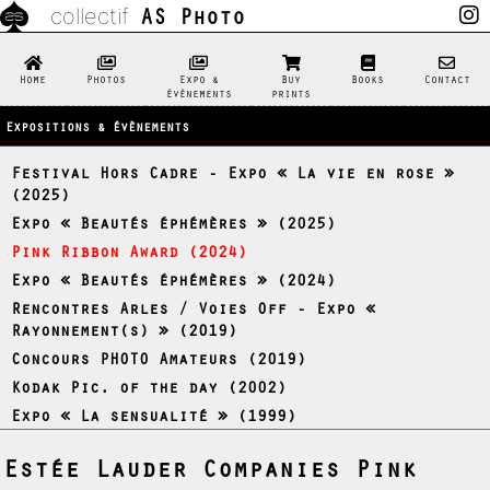
AS Photo
collectif
Home
Photos
Expo &
Buy
Books
Contact
évènements
prints
Expositions & évènements
Festival Hors Cadre - Expo « La vie en rose »
(2025)
Expo « Beautés éphémères » (2025)
Pink Ribbon Award (2024)
Expo « Beautés éphémères » (2024)
Rencontres Arles / Voies Off - Expo «
Rayonnement(s) » (2019)
Concours PHOTO Amateurs (2019)
Kodak Pic. of the day (2002)
Expo « La sensualité » (1999)
Estée Lauder Companies Pink