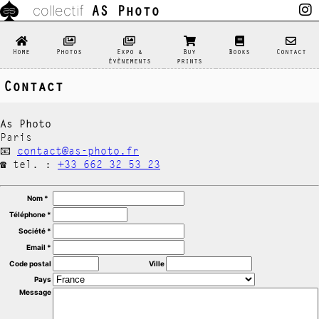
AS Photo
collectif
Home
Photos
Expo &
Buy
Books
Contact
évènements
prints
Contact
As Photo
Paris
📧
contact@as-photo.fr
☎️ tel. :
+33 662 32 53 23
Nom *
Téléphone *
Société *
Email *
Code postal
Ville
Pays
Message