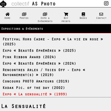
AS Photo
collectif
Home
Photos
Expo &
Buy
Books
Contact
évènements
prints
Expositions & évènements
Festival Hors Cadre - Expo « La vie en rose »
(2025)
Expo « Beautés éphémères » (2025)
Pink Ribbon Award (2024)
Expo « Beautés éphémères » (2024)
Rencontres Arles / Voies Off - Expo «
Rayonnement(s) » (2019)
Concours PHOTO Amateurs (2019)
Kodak Pic. of the day (2002)
Expo « La sensualité » (1999)
La Sensualité